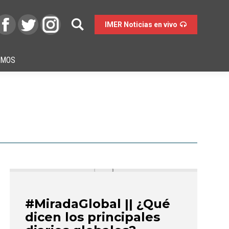
IMER Noticias en vivo
OMOS
#MiradaGlobal || ¿Qué
dicen los principales