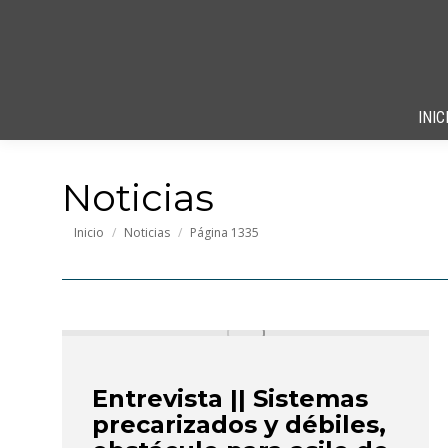
INIC
Noticias
Estás aquí:
Inicio
Noticias
Página 1335
Entrevista || Sistemas
precarizados y débiles,