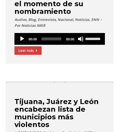
el momento de su
nombramiento
Audios
,
Blog
,
Entrevista
,
Nacional
,
Noticias
,
SNN
Por
Noticias IMER
Reproductor
Utiliza
00:00
00:00
de
las
audio
teclas
Leer más
de
flecha
arriba/abajo
para
aumentar
o
disminuir
Tijuana, Juárez y León
el
encabezan lista de
volumen.
municipios más
violentos