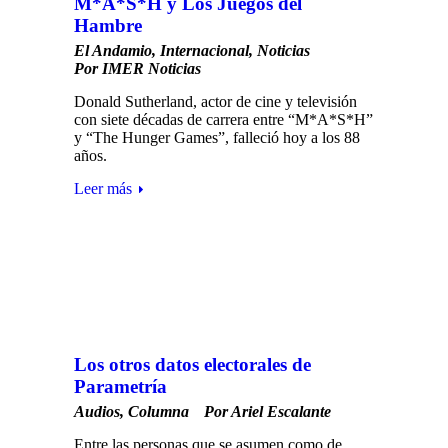
M*A*S*H y Los Juegos del
Hambre
El Andamio
,
Internacional
,
Noticias
Por
IMER Noticias
Donald Sutherland, actor de cine y televisión
con siete décadas de carrera entre “M*A*S*H”
y “The Hunger Games”, falleció hoy a los 88
años.
Leer más
Los otros datos electorales de
Parametría
Audios
,
Columna
Por
Ariel Escalante
Entre las personas que se asumen como de