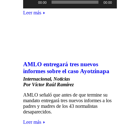
00:00
00:00
de
audio
Leer más
AMLO entregará tres nuevos
informes sobre el caso Ayotzinapa
Internacional
,
Noticias
Por
Víctor Raúl Ramírez
AMLO señaló que antes de que termine su
mandato entregará tres nuevos informes a los
padres y madres de los 43 normalistas
desaparecidos.
Leer más