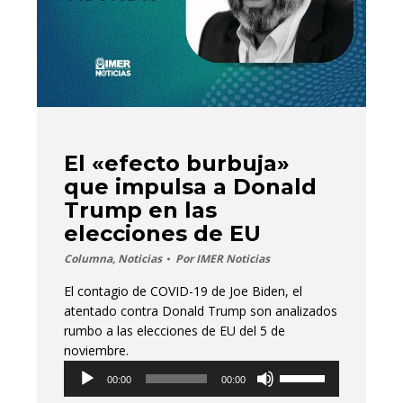
El «efecto burbuja»
que impulsa a Donald
Trump en las
elecciones de EU
Columna
,
Noticias
Por
IMER Noticias
El contagio de COVID-19 de Joe Biden, el
atentado contra Donald Trump son analizados
rumbo a las elecciones de EU del 5 de
noviembre.
Reproductor
Utiliza
00:00
00:00
de
las