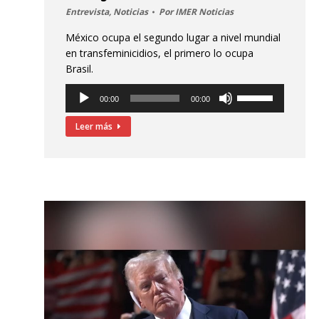
Entrevista
,
Noticias
Por
IMER Noticias
México ocupa el segundo lugar a nivel mundial
en transfeminicidios, el primero lo ocupa
Brasil.
Reproductor
Utiliza
00:00
00:00
de
las
audio
teclas
Leer más
de
flecha
arriba/abajo
para
aumentar
o
disminuir
el
volumen.