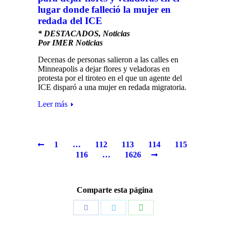
lugar donde falleció la mujer en
redada del ICE
* DESTACADOS
,
Noticias
Por
IMER Noticias
Decenas de personas salieron a las calles en
Minneapolis a dejar flores y veladoras en
protesta por el tiroteo en el que un agente del
ICE disparó a una mujer en redada migratoria.
Leer más
1
…
112
113
114
115
116
…
1626
Comparte esta página
Compartir
Compartir
Compartir
con
con
con