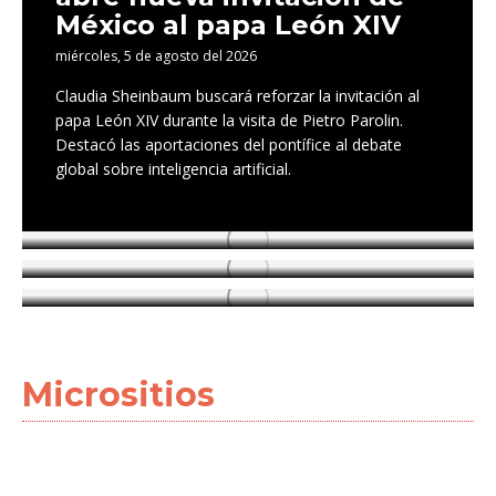
México al papa León XIV
miércoles, 5 de agosto del 2026
Claudia Sheinbaum buscará reforzar la invitación al
papa León XIV durante la visita de Pietro Parolin.
Destacó las aportaciones del pontífice al debate
global sobre inteligencia artificial.
Gaza: una tragedia humanitaria que
continúa
Cero tolerancia al despojo: Brugada
¿Conoces los riesgos de la
anuncia nuevas estrategias
hiperconectividad? Aquí te
explicamos
Micrositios