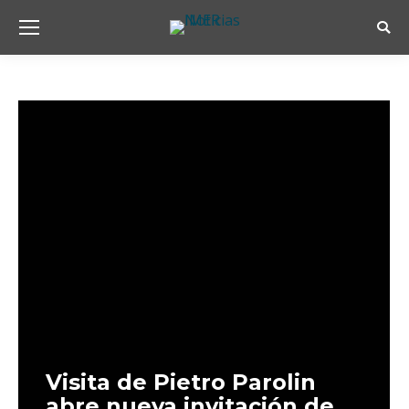
Busc
Visita de Pietro Parolin
abre nueva invitación de