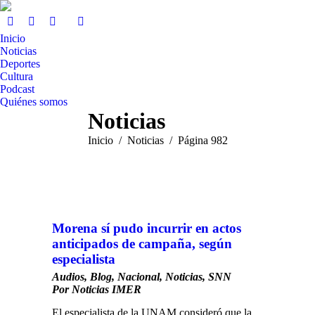
Inicio
Noticias
Deportes
Cultura
Podcast
Quiénes somos
Noticias
Estás aquí:
Inicio
Noticias
Página 982
Morena sí pudo incurrir en actos
anticipados de campaña, según
especialista
Audios
,
Blog
,
Nacional
,
Noticias
,
SNN
Por
Noticias IMER
El especialista de la UNAM consideró que la