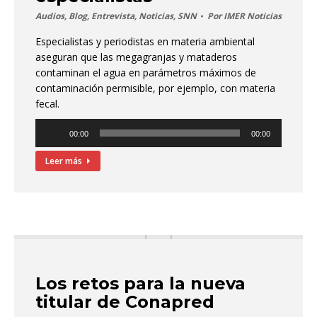
Audios
,
Blog
,
Entrevista
,
Noticias
,
SNN
Por
IMER Noticias
Especialistas y periodistas en materia ambiental
aseguran que las megagranjas y mataderos
contaminan el agua en parámetros máximos de
contaminación permisible, por ejemplo, con materia
fecal.
Reproductor
00:00
00:00
de
audio
Leer más
Los retos para la nueva
titular de Conapred