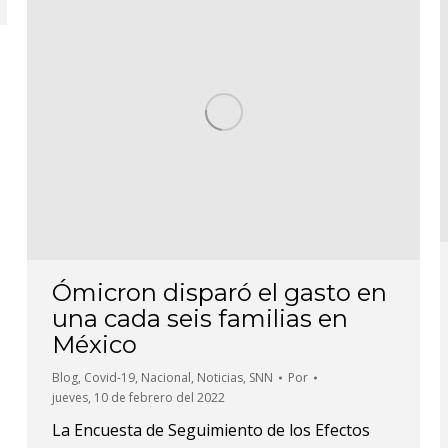
Ómicron disparó el gasto en
una cada seis familias en
México
Blog
,
Covid-19
,
Nacional
,
Noticias
,
SNN
Por
jueves, 10 de febrero del 2022
La Encuesta de Seguimiento de los Efectos