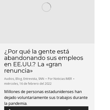
¿Por qué la gente está
abandonando sus empleos
en EE.UU.? La «gran
renuncia»
Audios
,
Blog
,
Entrevista
,
SNN
Por
Noticias IMER
miércoles, 16 de febrero del 2022
Millones de personas estadunidenses han
dejado voluntariamente sus trabajos durante
la pandemia.
Utiliza