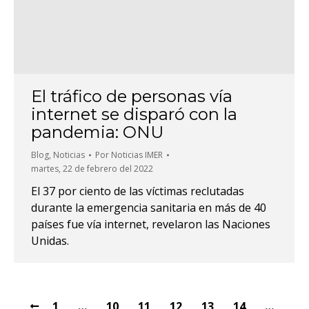
El tráfico de personas vía
internet se disparó con la
pandemia: ONU
Blog
,
Noticias
Por
Noticias IMER
martes, 22 de febrero del 2022
El 37 por ciento de las víctimas reclutadas
durante la emergencia sanitaria en más de 40
países fue vía internet, revelaron las Naciones
Unidas.
1
…
10
11
12
13
14
…