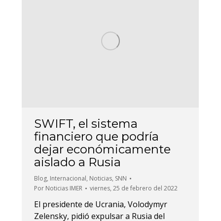
SWIFT, el sistema
financiero que podría
dejar económicamente
aislado a Rusia
Blog
,
Internacional
,
Noticias
,
SNN
Por
Noticias IMER
viernes, 25 de febrero del 2022
El presidente de Ucrania, Volodymyr
Zelensky, pidió expulsar a Rusia del