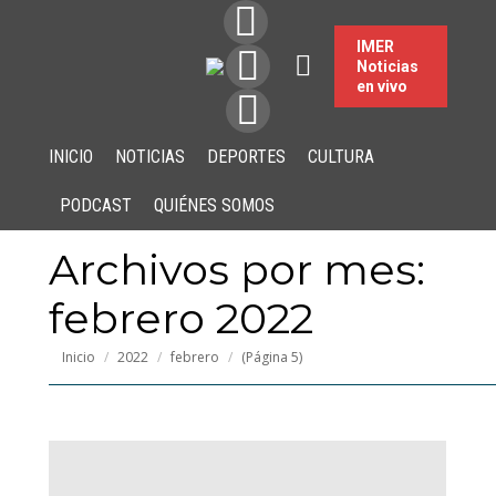
IMER
Noticias
en vivo
INICIO
NOTICIAS
DEPORTES
CULTURA
PODCAST
QUIÉNES SOMOS
Archivos por mes:
febrero 2022
Estás aquí:
Inicio
2022
febrero
(Página 5)