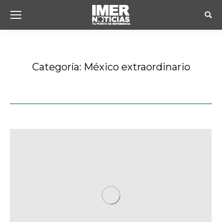
Busc
Categoría:
México extraordinario
Estás aquí: