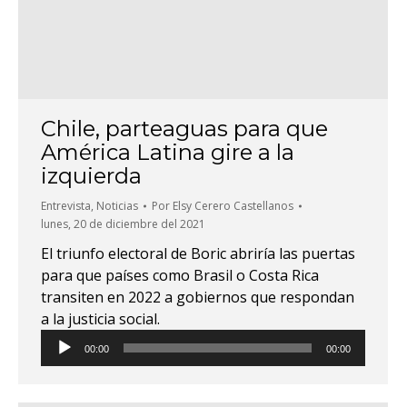
Chile, parteaguas para que
América Latina gire a la
izquierda
Entrevista
,
Noticias
Por
Elsy Cerero Castellanos
lunes, 20 de diciembre del 2021
El triunfo electoral de Boric abriría las puertas
para que países como Brasil o Costa Rica
transiten en 2022 a gobiernos que respondan
a la justicia social.
Reproductor
00:00
00:00
de
audio