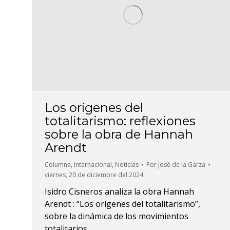
Los orígenes del
totalitarismo: reflexiones
sobre la obra de Hannah
Arendt
Columna
,
Internacional
,
Noticias
Por
José de la Garza
viernes, 20 de diciembre del 2024
Isidro Cisneros analiza la obra Hannah
Arendt : “Los orígenes del totalitarismo”,
sobre la dinámica de los movimientos
totalitarios.