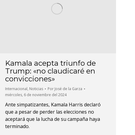
Kamala acepta triunfo de
Trump: «no claudicaré en
convicciones»
Internacional
,
Noticias
Por
José de la Garza
miércoles, 6 de noviembre del 2024
Ante simpatizantes, Kamala Harris declaró
que a pesar de perder las elecciones no
aceptará que la lucha de su campaña haya
terminado.