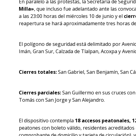
En paralelo a las protestas, la Secretaría de Segur
Milla»
, que incluso fue adelantado ante las convocat
a las 23:00 horas del miércoles 10 de junio y el
cierr
reapertura se hará aproximadamente tres horas des
El polígono de seguridad está delimitado por Avenida
Imán, Gran Sur, Calzada de Tlalpan, Acoxpa y Avenid
Cierres totales:
San Gabriel, San Benjamín, San Cás
Cierres parciales:
San Guillermo en sus cruces con 
Tomás con San Jorge y San Alejandro.
El dispositivo contempla
18 accesos peatonales, 1
peatones con boleto válido, residentes acreditados c
comprobante de domicilio y tarjeta de circulación), v