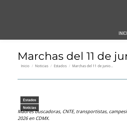
INIC
Marchas del 11 de ju
Estás aquí:
Inicio
Noticias
Estados
Marchas del 11 de junio…
Estados
Noticias
Madres buscadoras, CNTE, transportistas, campesi
2026 en CDMX.