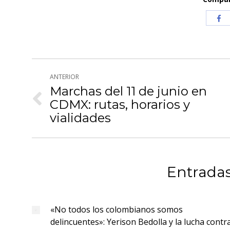
Com
co
Fa
Navegación
ANTERIOR
entre
Marchas del 11 de junio en
CDMX: rutas, horarios y
Publicación
publicaciones
anterior:
vialidades
Entradas
«No todos los colombianos somos
delincuentes»: Yerison Bedolla y la lucha contr