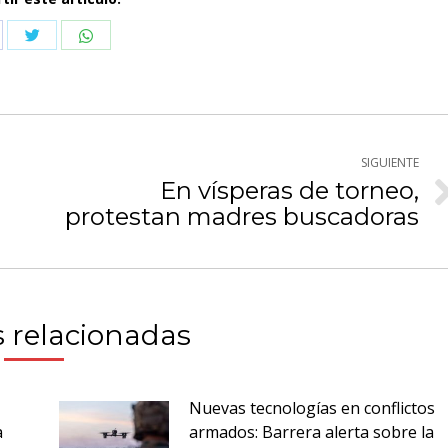
Compartir
Compartir
partir
con
con
n
Twitter
WhatsApp
cebook
SIGUIENTE
En vísperas de torneo,
Publicación
protestan madres buscadoras
siguiente:
 relacionadas
Nuevas tecnologías en conflictos
a
armados: Barrera alerta sobre la