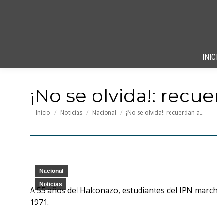
INIC
¡No se olvida!: recu
Estás aquí:
Inicio
Noticias
Nacional
¡No se olvida!: recuerdan a…
Nacional
Noticias
A 55 años del Halconazo, estudiantes del IPN marchar
1971.