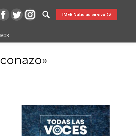
IMER Noticias en vivo
OMOS
alconazo»