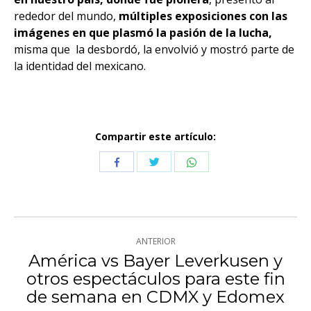
rededor del mundo,
múltiples exposiciones con las
imágenes en que plasmó la pasión de la lucha,
misma que la desbordó, la envolvió y mostró parte de
la identidad del mexicano.
Compartir este artículo:
Compartir
Compartir
Compartir
con
con
con
Twitter
WhatsApp
Facebook
Navegación
ANTERIOR
entre
América vs Bayer Leverkusen y
otros espectáculos para este fin
Publicación
publicaciones
de semana en CDMX y Edomex
anterior: