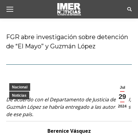
Busc
FGR abre investigación sobre detención
de “El Mayo” y Guzmán López
Estás aquí:
Nacional
Jul
29
Noticias
De acuerdo con el Departamento de Justicia de EEUU,
Guzmán López se habría entregado a las autoridades
2024
de ese país.
Berenice Vásquez