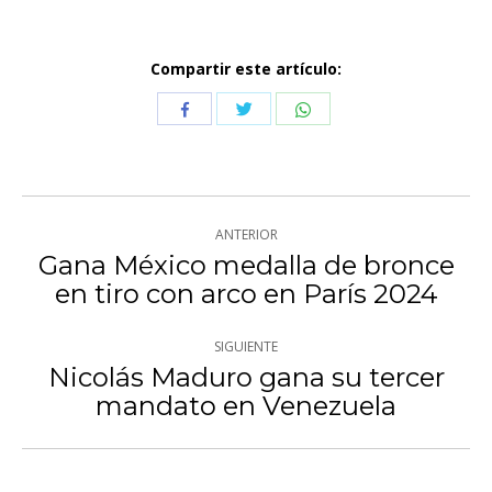
Compartir este artículo:
Compartir
Compartir
Compartir
con
con
con
Twitter
WhatsApp
Facebook
Navegación
ANTERIOR
entre
Gana México medalla de bronce
Publicación
en tiro con arco en París 2024
publicaciones
anterior:
SIGUIENTE
Nicolás Maduro gana su tercer
Publicación
mandato en Venezuela
siguiente: