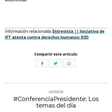
Información relacionada:
Entrevista || Iniciativa de
IFT atenta contra derechos humanos: R3D
Compartir este artículo:
Compartir
Compartir
Compartir
con
con
con
Twitter
WhatsApp
Facebook
Navegación
ANTERIOR
entre
#ConferenciaPresidente: Los
Publicación
temas del día
publicaciones
anterior: