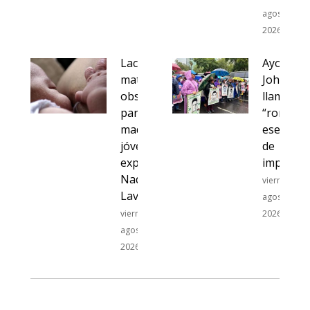
agosto del
2026
Lactancia
Ayotzina
materna:
John Gibl
obstáculos
llama a
para las
“romper
madres
ese cerc
jóvenes,
de
explica
impunida
Nadia
viernes, 7 d
Lavanderos
agosto del
viernes, 7 de
2026
agosto del
2026