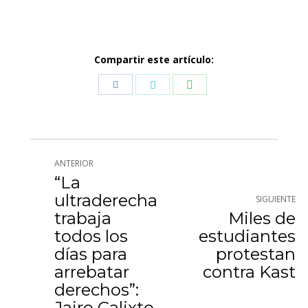
Compartir este artículo:
Compartir
Compartir
Compartir
con
con
con
WhatsApp
Facebook
Twitter
Navegación
ANTERIOR
entre
“La
ultraderecha
SIGUIENTE
publicaciones
trabaja
Miles de
todos los
estudiantes
Publicación
Publicación
días para
protestan
anterior:
siguiente:
arrebatar
contra Kast
derechos”:
Jairo Calixto