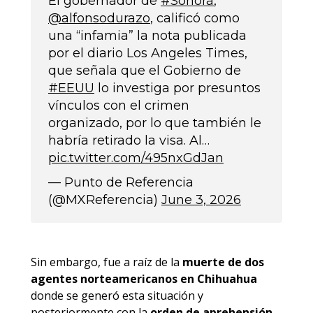
El gobernador de
#Sonora
,
@alfonsodurazo
, calificó como
una “infamia” la nota publicada
por el diario Los Angeles Times,
que señala que el Gobierno de
#EEUU
lo investiga por presuntos
vínculos con el crimen
organizado, por lo que también le
habría retirado la visa. Al…
pic.twitter.com/495nxGdJan
— Punto de Referencia
(@MXReferencia)
June 3, 2026
Sin embargo, fue a raíz de la
muerte de dos
agentes norteamericanos en Chihuahua
donde se generó esta situación y
posteriormente con la
orden de aprehensión