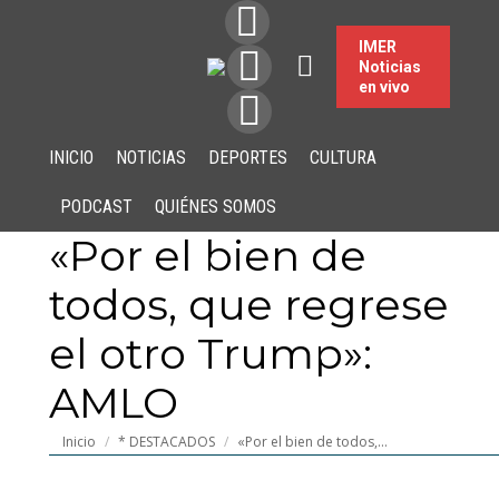
IMER
Noticias
en vivo
INICIO
NOTICIAS
DEPORTES
CULTURA
PODCAST
QUIÉNES SOMOS
«Por el bien de
todos, que regrese
el otro Trump»:
AMLO
Estás aquí:
Inicio
* DESTACADOS
«Por el bien de todos,…