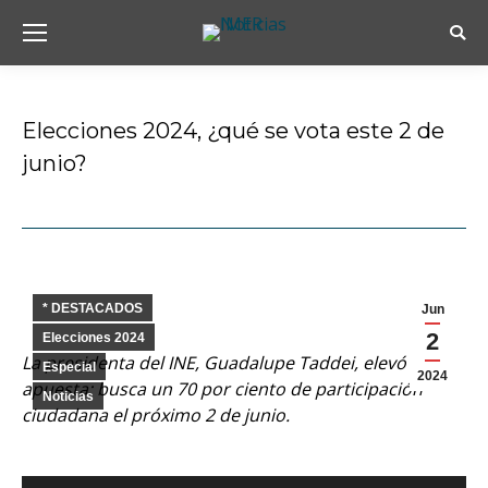
Busc
Elecciones 2024, ¿qué se vota este 2 de
junio?
Estás aquí:
* DESTACADOS
Jun
2
Elecciones 2024
La presidenta del INE, Guadalupe Taddei, elevó la
Especial
2024
apuesta: busca un 70 por ciento de participación
Noticias
ciudadana el próximo 2 de junio.