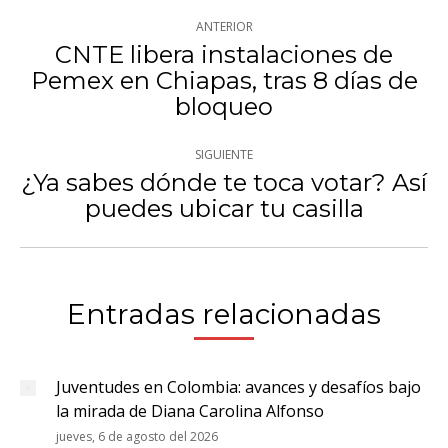
Navegación
ANTERIOR
entre
CNTE libera instalaciones de
Pemex en Chiapas, tras 8 días de
Publicación
publicaciones
bloqueo
anterior:
SIGUIENTE
¿Ya sabes dónde te toca votar? Así
Publicación
puedes ubicar tu casilla
siguiente:
Entradas relacionadas
Juventudes en Colombia: avances y desafíos bajo
la mirada de Diana Carolina Alfonso
jueves, 6 de agosto del 2026