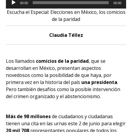
Reproductor
00:00
00:00
de
Escucha el Especial: Elecciones en México, los comicios
audio
de la paridad
Claudia Téllez
Los llamados
comicios de la paridad
, que se
desarrollan en México, presentan aspectos
novedosos como la posibilidad de que haya, por
primera vez en la historia del país
una
presidenta
.
Pero también desafíos como la posible intervención
del crimen organizado y el abstencionismo.
Más de 98 millones
de ciudadanos y ciudadanas
tienen una cita en las urnas este 2 de junio para elegir
20 mil 708
representantes populares de todos los