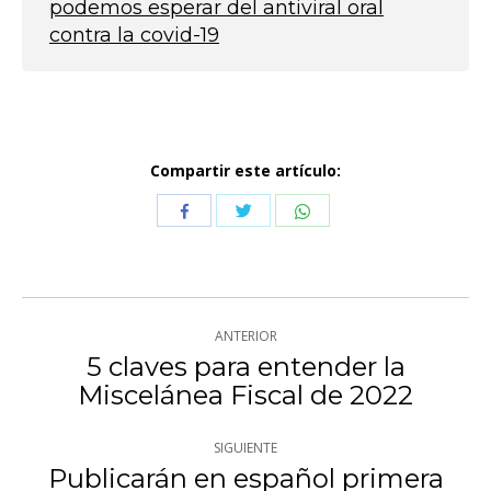
podemos esperar del antiviral oral
contra la covid-19
Compartir este artículo:
Compartir
Compartir
Compartir
con
con
con
Twitter
WhatsApp
Facebook
Navegación
ANTERIOR
entre
5 claves para entender la
Publicación
Miscelánea Fiscal de 2022
publicaciones
anterior:
SIGUIENTE
Publicarán en español primera