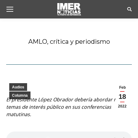
Busc
AMLO, crítica y periodismo
Estás aquí:
Audios
Feb
18
Columna
El presidente López Obrador debería abordar más
temas de interés público en sus conferencias
2022
matutinas.