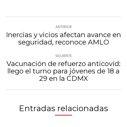
con
con
con
Twitter
WhatsApp
Facebook
Navegación
ANTERIOR
entre
Inercias y vicios afectan avance en
Publicación
seguridad, reconoce AMLO
publicaciones
anterior:
SIGUIENTE
Vacunación de refuerzo anticovid:
llego el turno para jóvenes de 18 a
Publicación
29 en la CDMX
siguiente:
Entradas relacionadas