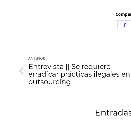
Compart
Com
co
Fa
Navegación
ANTERIOR
entre
Entrevista || Se requiere
erradicar prácticas ilegales en
Publicación
publicaciones
anterior:
outsourcing
Entradas