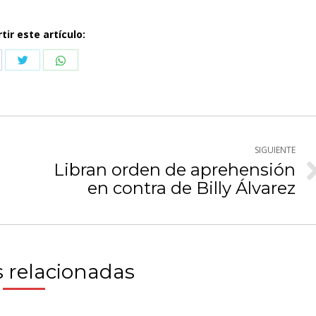
ir este artículo:
Compartir
Compartir
partir
con
con
n
Twitter
WhatsApp
cebook
SIGUIENTE
Libran orden de aprehensión
Publicación
en contra de Billy Álvarez
siguiente:
 relacionadas