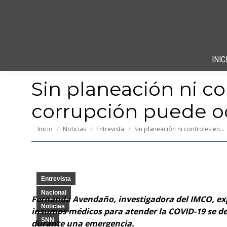
INIC
Sin planeación ni c
corrupción puede oc
Estás aquí:
Inicio
Noticias
Entrevista
Sin planeación ni controles en…
Entrevista
Nacional
Fernanda Avendaño, investigadora del IMCO, expl
Noticias
insumos médicos para atender la COVID-19 se deb
SNN
durante una emergencia.