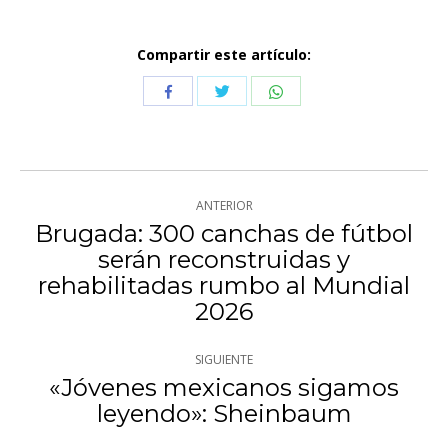
Compartir este artículo:
Compartir
Compartir
Compartir
con
con
con
Twitter
WhatsApp
Facebook
Navegación
ANTERIOR
entre
Brugada: 300 canchas de fútbol
serán reconstruidas y
publicaciones
Publicación
rehabilitadas rumbo al Mundial
anterior:
2026
SIGUIENTE
«Jóvenes mexicanos sigamos
Publicación
leyendo»: Sheinbaum
siguiente: