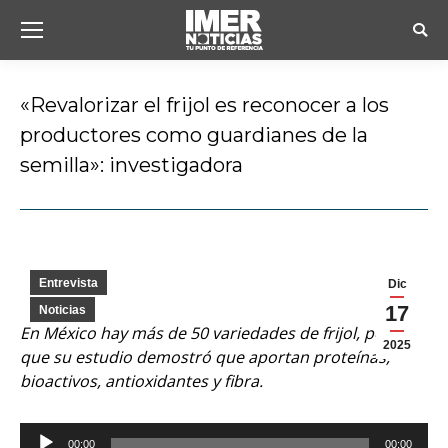
Busc
«Revalorizar el frijol es reconocer a los
productores como guardianes de la
semilla»: investigadora
Estás aquí:
Entrevista
Dic
17
Noticias
En México hay más de 50 variedades de frijol, por lo
2025
que su estudio demostró que aportan proteínas,
bioactivos, antioxidantes y fibra.
Reproductor
00:00
00:00