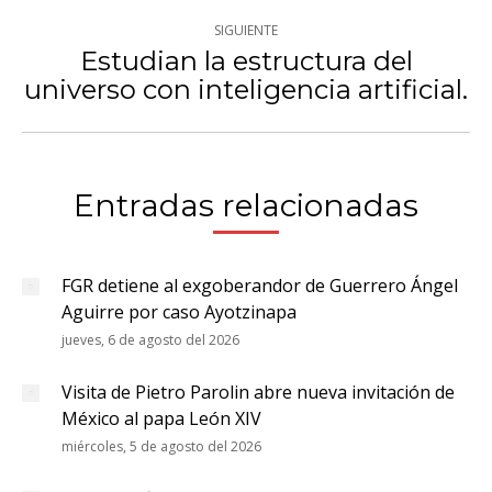
SIGUIENTE
Estudian la estructura del
Publicación
universo con inteligencia artificial.
siguiente:
Entradas relacionadas
FGR detiene al exgoberandor de Guerrero Ángel
Aguirre por caso Ayotzinapa
jueves, 6 de agosto del 2026
Visita de Pietro Parolin abre nueva invitación de
México al papa León XIV
miércoles, 5 de agosto del 2026