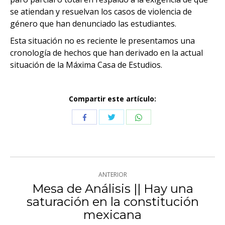
se atiendan y resuelvan los casos de violencia de
género que han denunciado las estudiantes.
Esta situación no es reciente le presentamos una
cronología de hechos que han derivado en la actual
situación de la Máxima Casa de Estudios.
Compartir este artículo:
Compartir
Compartir
Compartir
con
con
con
Twitter
WhatsApp
Facebook
Navegación
ANTERIOR
entre
Mesa de Análisis || Hay una
saturación en la constitución
Publicación
publicaciones
mexicana
anterior: