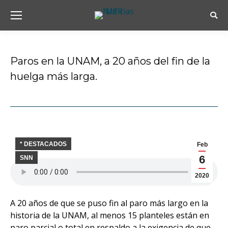
Busc
Paros en la UNAM, a 20 años del fin de la
huelga más larga.
Estás aquí:
* DESTACADOS
Feb
6
SNN
2020
A 20 años de que se puso fin al paro más largo en la
historia de la UNAM, al menos 15 planteles están en
paro parcial o total en respaldo a la exigencia de que