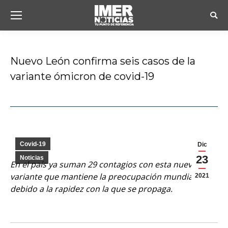
Busc
Nuevo León confirma seis casos de la
variante ómicron de covid-19
Estás aquí:
Covid-19
Dic
23
Noticias
En el país ya suman 29 contagios con esta nueva
variante que mantiene la preocupación mundial,
2021
debido a la rapidez con la que se propaga.