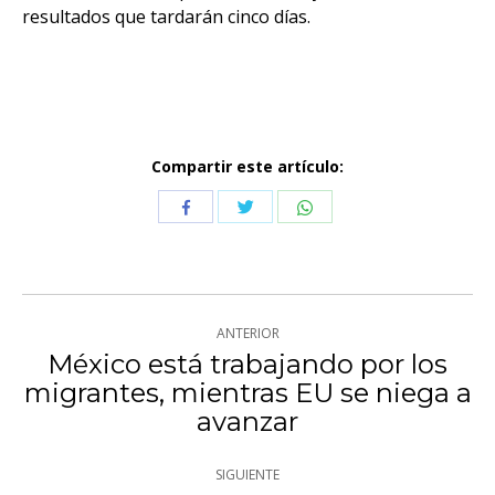
resultados que tardarán cinco días.
Compartir este artículo:
Compartir
Compartir
Compartir
con
con
con
Twitter
WhatsApp
Facebook
Navegación
ANTERIOR
entre
México está trabajando por los
migrantes, mientras EU se niega a
Publicación
publicaciones
avanzar
anterior:
SIGUIENTE