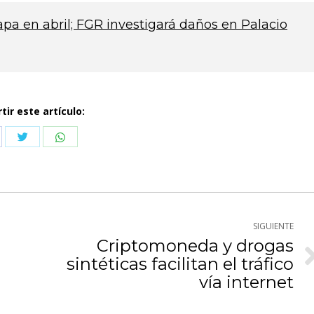
pa en abril; FGR investigará daños en Palacio
ir este artículo:
Compartir
Compartir
partir
con
con
n
Twitter
WhatsApp
cebook
SIGUIENTE
Criptomoneda y drogas
sintéticas facilitan el tráfico
Publicación
siguiente:
vía internet