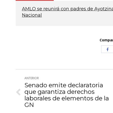
AMLO se reunirá con padres de Ayotzina
Nacional
Compart
Com
co
Fa
Navegación
ANTERIOR
entre
Senado emite declaratoria
que garantiza derechos
publicaciones
Publicación
laborales de elementos de la
anterior:
GN