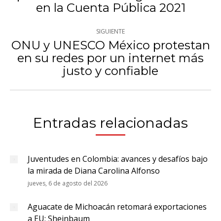
publicaciones
en la Cuenta Pública 2021
anterior:
SIGUIENTE
ONU y UNESCO México protestan
en su redes por un internet más
Publicación
justo y confiable
siguiente:
Entradas relacionadas
Juventudes en Colombia: avances y desafíos bajo
la mirada de Diana Carolina Alfonso
jueves, 6 de agosto del 2026
Aguacate de Michoacán retomará exportaciones
a EU: Sheinbaum