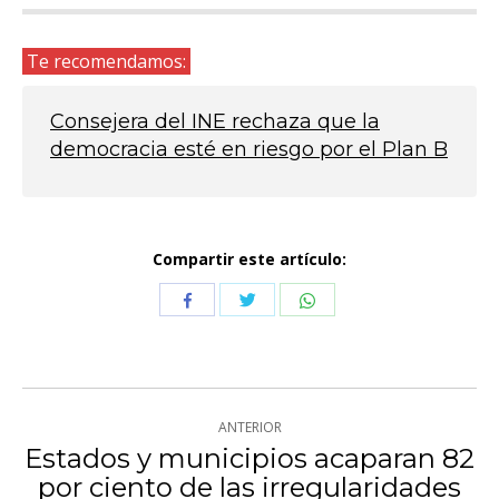
Te recomendamos:
Consejera del INE rechaza que la
democracia esté en riesgo por el Plan B
Compartir este artículo:
Compartir
Compartir
Compartir
con
con
con
Twitter
WhatsApp
Facebook
Navegación
ANTERIOR
entre
Estados y municipios acaparan 82
por ciento de las irregularidades
Publicación