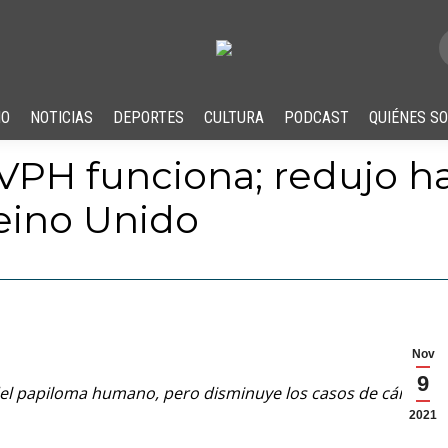
IO
NOTICIAS
DEPORTES
CULTURA
PODCAST
QUIÉNES S
 VPH funciona; redujo h
eino Unido
Nov
9
 del papiloma humano, pero disminuye los casos de cáncer,
2021