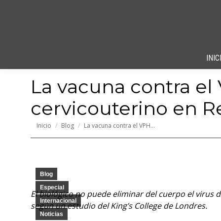
INIC
La vacuna contra el
cervicouterino en R
Estás aquí:
Inicio
Blog
La vacuna contra el VPH…
Blog
Especial
El biológico no puede eliminar del cuerpo el virus
Internacional
según un estudio del King’s College de Londres.
Noticias