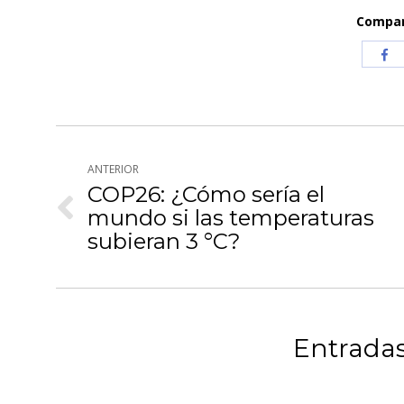
Compart
Com
co
Fa
Navegación
ANTERIOR
entre
COP26: ¿Cómo sería el
publicaciones
mundo si las temperaturas
Publicación
anterior:
subieran 3 °C?
Entradas