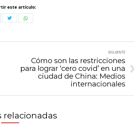
ir este artículo:
Compartir
Compartir
partir
con
con
n
Twitter
WhatsApp
cebook
SIGUIENTE
Cómo son las restricciones
para lograr ‘cero covid’ en una
Publicación
ciudad de China: Medios
siguiente:
internacionales
 relacionadas