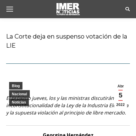
Busc
La Corte deja en suspenso votación de la
LIE
Estás aquí:
Blog
Abr
5
Nacional
El próximo jueves, los y las ministras discutirán la
Noticias
inconstitucionalidad de la Ley de la Industria Eléctrica
2022
y la supuesta violación al principio de libre mercado.
Georgina Hernández