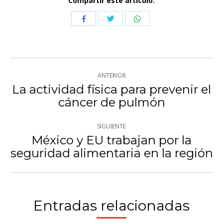
Compartir este artículo:
Compartir
Compartir
Compartir
con
con
con
Twitter
WhatsApp
Facebook
Navegación
ANTERIOR
entre
La actividad física para prevenir el
Publicación
cáncer de pulmón
publicaciones
anterior:
SIGUIENTE
México y EU trabajan por la
Publicación
seguridad alimentaria en la región
siguiente:
Entradas relacionadas