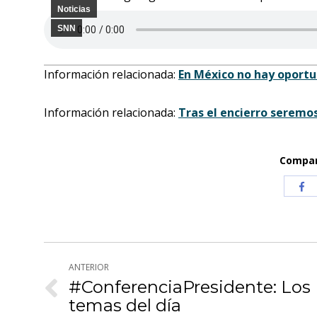
Noticias
SNN
Información relacionada:
En México no hay oportu
Información relacionada:
Tras el encierro seremo
Compart
Com
co
Fa
Navegación
ANTERIOR
entre
#ConferenciaPresidente: Los
Publicación
temas del día
anterior: