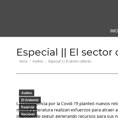
INIC
Especial || El sector
Estás aquí:
Inicio
Audios
Especial || El sector cultural…
Audios
El Andamio
La contingencia por la Covid-19 planteó nuevos retos
Especial
música y literatura realizan esfuerzos para atraer 
Nacional
intención de seguir generando recursos para sus ne