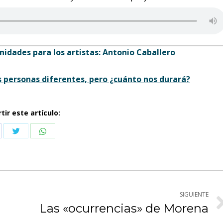
nidades para los artistas: Antonio Caballero
s personas diferentes, pero ¿cuánto nos durará?
ir este artículo:
Compartir
Compartir
partir
con
con
n
Twitter
WhatsApp
cebook
SIGUIENTE
Las «ocurrencias» de Morena
Publicación
siguiente: