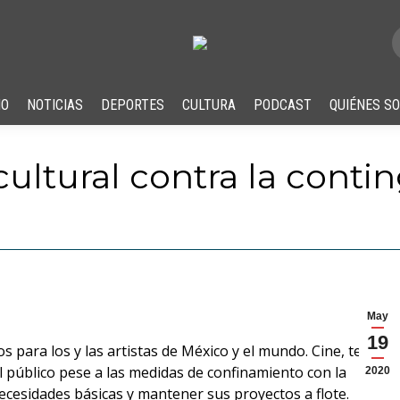
IO
NOTICIAS
DEPORTES
CULTURA
PODCAST
QUIÉNES S
 cultural contra la cont
May
19
 para los y las artistas de México y el mundo. Cine, teatro,
al público pese a las medidas de confinamiento con la
2020
cesidades básicas y mantener sus proyectos a flote.