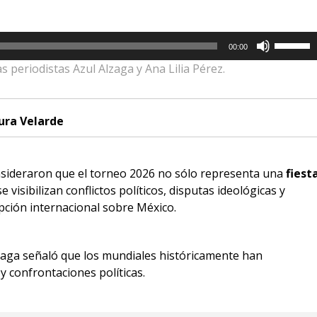
Utiliza
00:00
las
as periodistas Azul
Alzaga y
Ana Lilia Pérez.
teclas
de
flecha
ura Velarde
arriba/a
para
aumenta
sideraron que el torneo 2026 no sólo representa una
fiest
o
visibilizan conflictos políticos, disputas ideológicas y
disminui
pción internacional sobre México.
el
volumen
lzaga señaló que los mundiales históricamente han
y confrontaciones políticas.