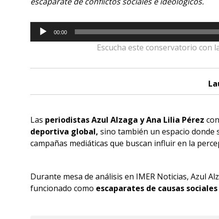
escaparate de conflictos sociales e ideológicos.
Reproductor
00:00
de
Escucha este conservatorio con l
audio
La
Las
periodistas Azul Alzaga y Ana Lilia Pérez
con
deportiva global,
sino también un espacio donde se 
campañas mediáticas que buscan influir en la perce
Durante mesa de análisis en IMER Noticias, Azul A
funcionado como
escaparates de causas
sociales