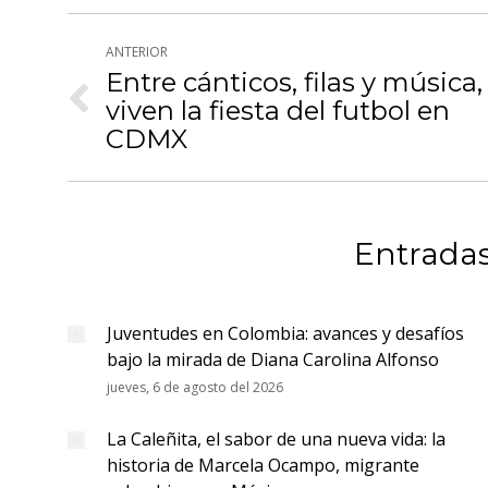
Navegación
ANTERIOR
entre
Entre cánticos, filas y música,
viven la fiesta del futbol en
Publicación
publicaciones
anterior:
CDMX
Entradas
Juventudes en Colombia: avances y desafíos
bajo la mirada de Diana Carolina Alfonso
jueves, 6 de agosto del 2026
La Caleñita, el sabor de una nueva vida: la
historia de Marcela Ocampo, migrante