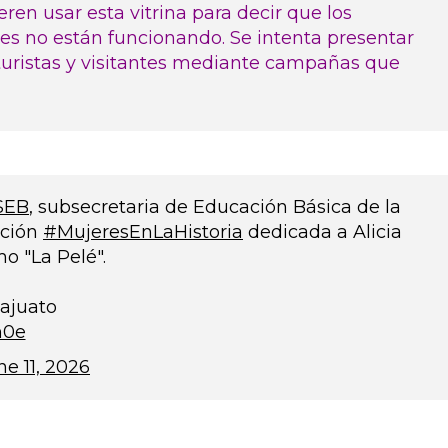
en usar esta vitrina para decir que los
s no están funcionando. Se intenta presentar
turistas y visitantes mediante campañas que
SEB
, subsecretaria de Educación Básica de la
cción
#MujeresEnLaHistoria
dedicada a Alicia
o "La Pelé".
najuato
n0e
ne 11, 2026