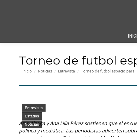
INIC
Torneo de futbol esp
Estás aquí:
Inicio
Noticias
Entrevista
Torneo de futbol espacio para
Entrevista
Estados
Azul Alzaga y Ana Lilia Pérez sostienen que el enc
Noticias
política y mediática. Las periodistas advierten so