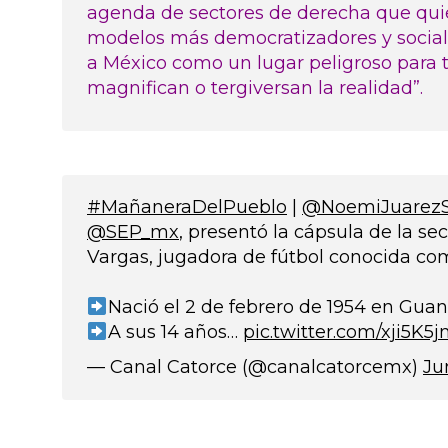
agenda de sectores de derecha que quier
modelos más democratizadores y sociale
a México como un lugar peligroso para 
magnifican o tergiversan la realidad”.
#MañaneraDelPueblo
|
@NoemiJuarez
@SEP_mx
, presentó la cápsula de la se
Vargas, jugadora de fútbol conocida com
Nació el 2 de febrero de 1954 en Gua
A sus 14 años…
pic.twitter.com/xji5K5j
— Canal Catorce (@canalcatorcemx)
Ju