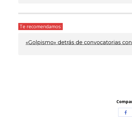
Te recomendamos:
«Golpismo» detrás de convocatorias co
Compart
Com
co
Fa