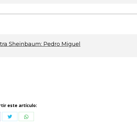
ntra Sheinbaum: Pedro Miguel
ir este artículo:
Compartir
Compartir
partir
con
con
n
Twitter
WhatsApp
cebook