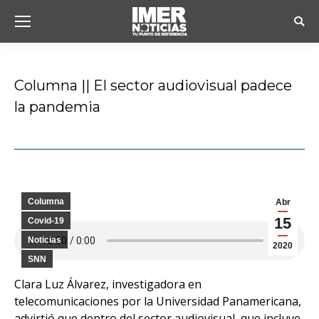
Busc
Columna || El sector audiovisual padece
la pandemia
Estás aquí:
Columna
Abr
15
Covid-19
Noticias
2020
SNN
Clara Luz Álvarez, investigadora en
telecomunicaciones por la Universidad Panamericana,
advirtió que dentro del sector audiovisual, que incluye