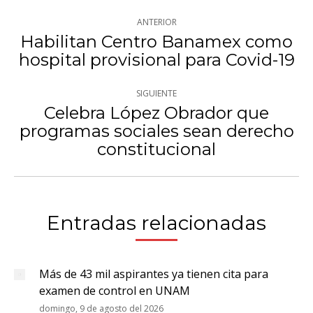
Navegación
ANTERIOR
entre
Habilitan Centro Banamex como
Publicación
hospital provisional para Covid-19
publicaciones
anterior:
SIGUIENTE
Celebra López Obrador que
programas sociales sean derecho
Publicación
constitucional
siguiente:
Entradas relacionadas
Más de 43 mil aspirantes ya tienen cita para
examen de control en UNAM
domingo, 9 de agosto del 2026