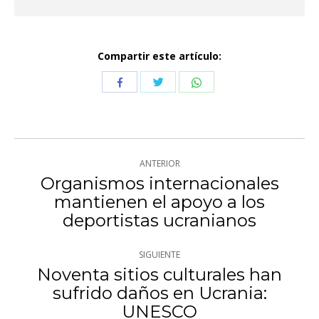
Compartir este artículo:
Compartir
Compartir
Compartir
con
con
con
Twitter
WhatsApp
Facebook
Navegación
ANTERIOR
entre
Organismos internacionales
mantienen el apoyo a los
Publicación
publicaciones
deportistas ucranianos
anterior:
SIGUIENTE
Noventa sitios culturales han
sufrido daños en Ucrania:
Publicación
UNESCO
siguiente: