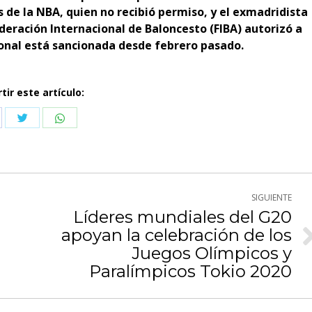
 de la NBA, quien no recibió permiso, y el exmadridista
deración Internacional de Baloncesto (FIBA) autorizó a
ional está sancionada desde febrero pasado.
ir este artículo:
Compartir
Compartir
partir
con
con
n
Twitter
WhatsApp
cebook
SIGUIENTE
Líderes mundiales del G20
apoyan la celebración de los
Publicación
Juegos Olímpicos y
siguiente:
Paralímpicos Tokio 2020