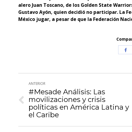
alero Juan Toscano, de los Golden State Warriors
Gustavo Ayón, quien decidió no participar. La Fe
México jugar, a pesar de que la Federación Nac
Compart
Com
co
Fa
Navegación
ANTERIOR
entre
#Mesade Análisis: Las
movilizaciones y crisis
publicaciones
Publicación
políticas en América Latina y
anterior:
el Caribe