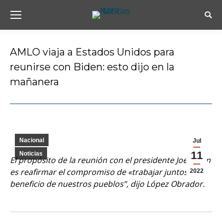
Busc
AMLO viaja a Estados Unidos para
reunirse con Biden: esto dijo en la
mañanera
Estás aquí:
Nacional
Jul
11
Noticias
El propósito de la reunión con el presidente
Joe Biden
es reafirmar el compromiso de «trabajar juntos en
2022
beneficio de nuestros pueblos”, dijo
López Obrador.