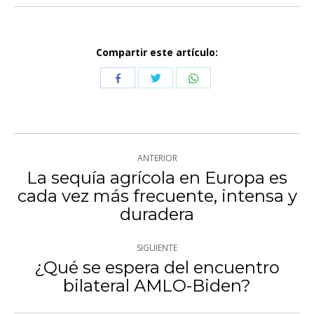
Compartir este artículo:
Compartir
Compartir
Compartir
con
con
con
Twitter
WhatsApp
Facebook
Navegación
ANTERIOR
entre
La sequía agrícola en Europa es
cada vez más frecuente, intensa y
Publicación
publicaciones
duradera
anterior:
SIGUIENTE
¿Qué se espera del encuentro
Publicación
bilateral AMLO-Biden?
siguiente: