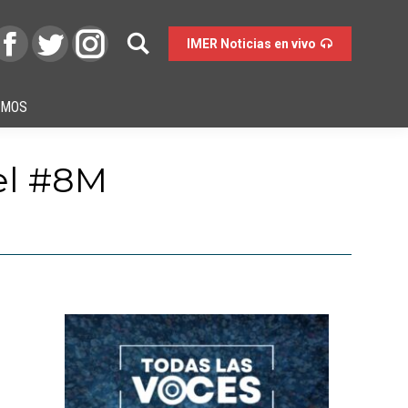
IMER Noticias en vivo
OMOS
el #8M