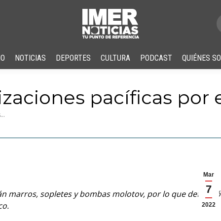
IO
NOTICIAS
DEPORTES
CULTURA
PODCAST
QUIÉNES S
zaciones pacíficas por 
s…
Mar
7
án marros, sopletes y bombas molotov, por lo que defendió
co.
2022