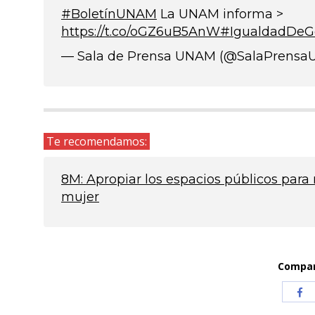
#BoletínUNAM
La UNAM informa >
https://t.co/oGZ6uB5AnW
#IgualdadDe
— Sala de Prensa UNAM (@SalaPrens
Te recomendamos:
8M: Apropiar los espacios públicos para 
mujer
Compart
Com
co