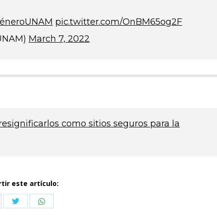
GéneroUNAM
pic.twitter.com/OnBM65og2F
aUNAM)
March 7, 2022
resignificarlos como sitios seguros para la
ir este artículo:
Compartir
Compartir
partir
con
con
n