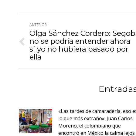
Fa
Navegación
ANTERIOR
entre
Olga Sánchez Cordero: Segob
no se podría entender ahora
publicaciones
Publicación
si yo no hubiera pasado por
anterior:
ella
Entradas
«Las tardes de camaradería, eso e
lo que más extraño»: Juan Carlos
Moreno, el colombiano que
encontró en México la calma lejos