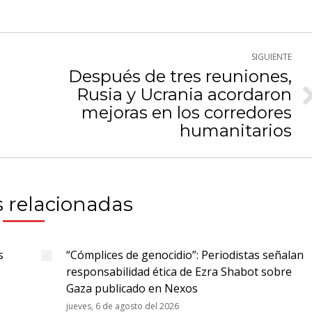
Twitter
WhatsApp
cebook
SIGUIENTE
Después de tres reuniones,
Rusia y Ucrania acordaron
Publicación
mejoras en los corredores
siguiente:
humanitarios
 relacionadas
s
“Cómplices de genocidio”: Periodistas señalan
responsabilidad ética de Ezra Shabot sobre
Gaza publicado en Nexos
jueves, 6 de agosto del 2026