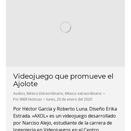
Videojuego que promueve el
Ajolote
Audios
,
México Extraordinario
,
México extraordinario
Por
IMER Noticias
lunes, 20 de enero del 2020
Por Héctor García y Roberto Luna. Diseño Erika
Estrada. «AXOL» es un videojuego desarrollado
por Narciso Alejo, estudiante de la carrera de
Ingeniería en Videojuegos en el Centro