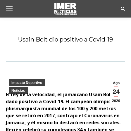
Busc
Usain Bolt dio positivo a Covid-19
Estás aquí:
Impacto Deportivo
Ago
24
Noticias
El rey de la velocidad, el jamaicano Usain Bolt ha
dado positivo a Covid-19. El campeón olímpico y
2020
plusmarquista mundial de los 100 y 200 metros
que se retiró en 2017, contrajo el Coronavirus en
Jamaica, y él mismo lo destacó en redes sociales.
Recién celebró su cumpleaños 34 y también se