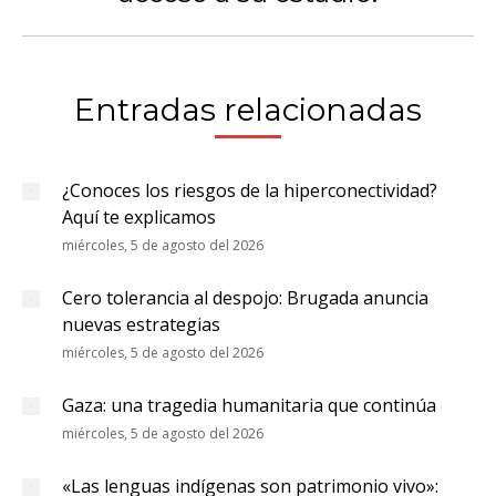
siguiente:
Entradas relacionadas
¿Conoces los riesgos de la hiperconectividad?
Aquí te explicamos
miércoles, 5 de agosto del 2026
Cero tolerancia al despojo: Brugada anuncia
nuevas estrategias
miércoles, 5 de agosto del 2026
Gaza: una tragedia humanitaria que continúa
miércoles, 5 de agosto del 2026
«Las lenguas indígenas son patrimonio vivo»: