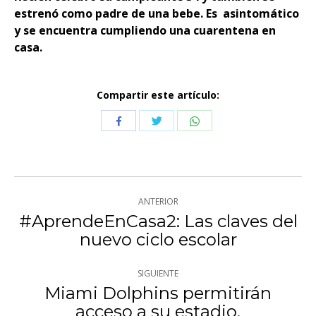
estrenó como padre de una bebe. Es asintomático
y se encuentra cumpliendo una cuarentena en
casa.
Compartir este artículo:
Compartir
Compartir
Compartir
con
con
con
Twitter
WhatsApp
Facebook
Navegación
ANTERIOR
entre
#AprendeEnCasa2: Las claves del
Publicación
nuevo ciclo escolar
publicaciones
anterior:
SIGUIENTE
Miami Dolphins permitirán
Publicación
acceso a su estadio.