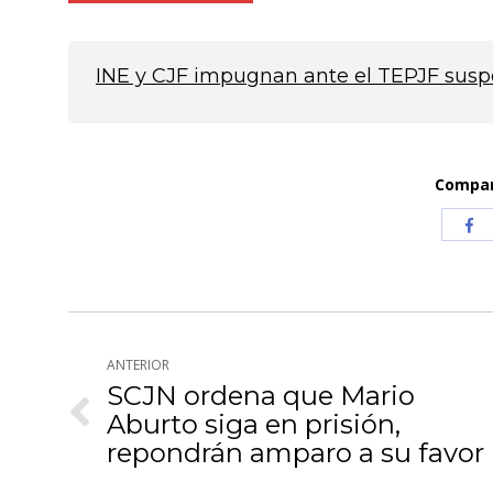
INE y CJF impugnan ante el TEPJF suspen
Compart
Com
co
Fa
Navegación
ANTERIOR
entre
SCJN ordena que Mario
publicaciones
Aburto siga en prisión,
Publicación
anterior:
repondrán amparo a su favor