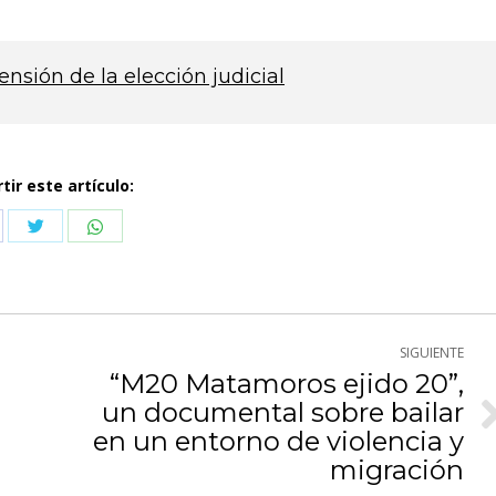
sión de la elección judicial
ir este artículo:
Compartir
Compartir
partir
con
con
n
Twitter
WhatsApp
cebook
SIGUIENTE
“M20 Matamoros ejido 20”,
un documental sobre bailar
Publicación
en un entorno de violencia y
siguiente:
migración