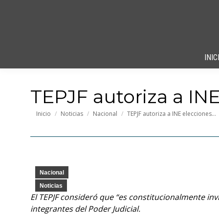
INIC
TEPJF autoriza a IN
Estás aquí:
Inicio
Noticias
Nacional
TEPJF autoriza a INE elecciones…
Nacional
Noticias
El TEPJF consideró que “es constitucionalmente invi
integrantes del Poder Judicial.