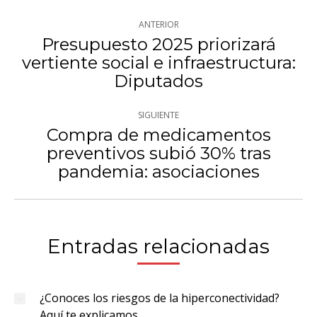
Navegación
ANTERIOR
entre
Presupuesto 2025 priorizará
vertiente social e infraestructura:
Publicación
publicaciones
Diputados
anterior:
SIGUIENTE
Compra de medicamentos
preventivos subió 30% tras
Publicación
pandemia: asociaciones
siguiente:
Entradas relacionadas
¿Conoces los riesgos de la hiperconectividad?
Aquí te explicamos