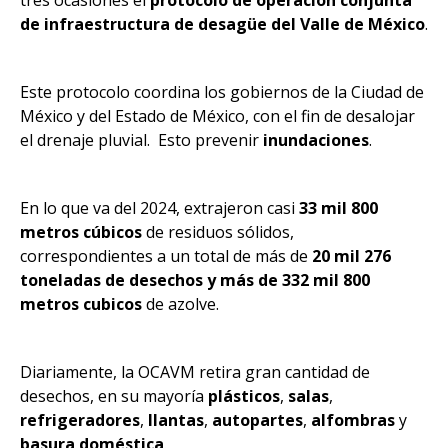
tres ocasiones el
protocolo de operación conjunta
de infraestructura de desagüe del Valle de México
.
Este protocolo coordina los gobiernos de la Ciudad de
México y del Estado de México, con el fin de desalojar
el drenaje pluvial. Esto prevenir
inundaciones
.
En lo que va del 2024, extrajeron casi
33 mil 800
metros cúbicos
de residuos sólidos,
correspondientes a un total de más de
20 mil 276
toneladas de desechos y más de 332 mil 800
metros cubicos
de azolve.
Diariamente, la OCAVM retira gran cantidad de
desechos, en su mayoría
plásticos
,
salas
,
refrigeradores
,
llantas
,
autopartes
,
alfombras
y
basura doméstica
.