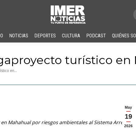
IO
NOTICIAS
DEPORTES
CULTURA
PODCAST
QUIÉNES S
aproyecto turístico en
ístico en…
May
19
 en Mahahual por riesgos ambientales al Sistema Arrecifal
2026