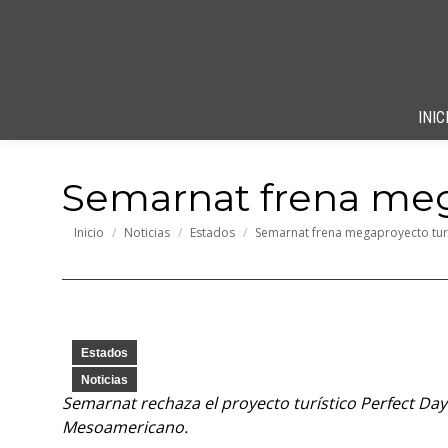
INIC
Semarnat frena meg
Estás aquí:
Inicio
Noticias
Estados
Semarnat frena megaproyecto tur
Estados
Noticias
Semarnat rechaza el proyecto turístico Perfect Day
Mesoamericano.