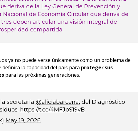
que deriva de la Ley General de Prevención y
ica Nacional de Economía Circular que deriva de
 tres deben articular una visión integral de
prosperidad compartida.
iduos ya no puede verse únicamente como un problema de
 definirá la capacidad del país para
proteger sus
es
para las próximas generaciones.
la secretaria
@aliciabarcena
, del Diagnóstico
esiduos.
https://t.co/4MFJpS19vB
x)
May 19, 2026