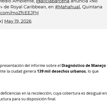
 Medio Ambiente,
@aliciabarcena
anuncia «No
y» de Royal Caribbean, en
#Mahahual
, Quintana
er.com/moZfcEEJFH
x)
May 19, 2026
 presentación del informe sobre el
Diagnóstico de Manejo
nte la ciudad genera
139 mil desechos urbanos
, lo que
 deficiencias en la recolección, cuya cobertura es desigual en
uctura para su disposición final.