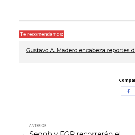
Te recomendamos:
Gustavo A. Madero encabeza reportes 
Compart
Com
co
Fa
Navegación
ANTERIOR
entre
Segob y FGR recorrerán el