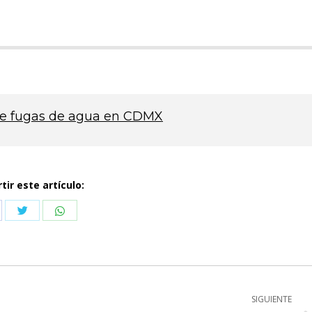
de fugas de agua en CDMX
ir este artículo:
Compartir
Compartir
partir
con
con
n
Twitter
WhatsApp
cebook
SIGUIENTE