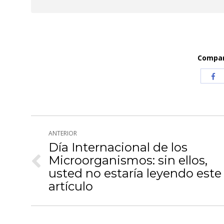
Compart
Com
co
Fa
Navegación
ANTERIOR
entre
Día Internacional de los
Microorganismos: sin ellos,
publicaciones
Publicación
usted no estaría leyendo este
anterior:
artículo