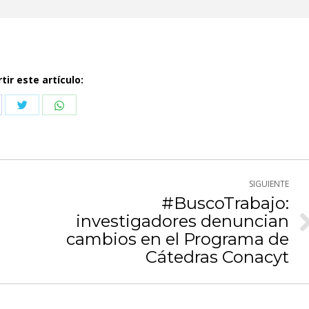
ir este artículo:
Compartir
Compartir
partir
con
con
n
Twitter
WhatsApp
cebook
SIGUIENTE
#BuscoTrabajo:
investigadores denuncian
Publicación
cambios en el Programa de
siguiente:
Cátedras Conacyt