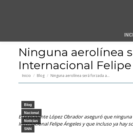
INIC
Ninguna aerolínea s
Internacional Felip
Estás aquí:
Inicio
Blog
Ninguna aerolínea será forzada a…
Blog
Nacional
El presidente López Obrador aseguró que ninguna 
Noticias
Internacional Felipe Ángeles y que incluso ya hay so
SNN