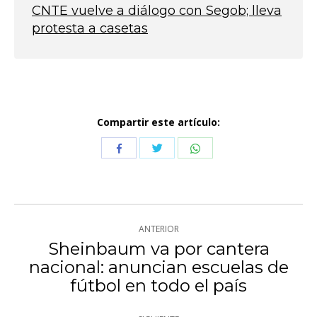
CNTE vuelve a diálogo con Segob; lleva
protesta a casetas
Compartir este artículo:
Compartir
Compartir
Compartir
con
con
con
Twitter
WhatsApp
Facebook
Navegación
ANTERIOR
entre
Sheinbaum va por cantera
nacional: anuncian escuelas de
Publicación
publicaciones
fútbol en todo el país
anterior: