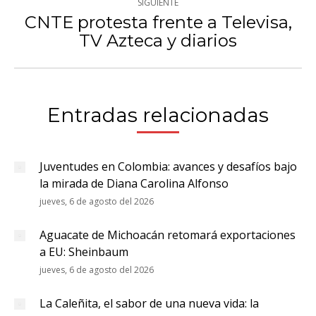
SIGUIENTE
CNTE protesta frente a Televisa,
Publicación
TV Azteca y diarios
siguiente:
Entradas relacionadas
Juventudes en Colombia: avances y desafíos bajo
la mirada de Diana Carolina Alfonso
jueves, 6 de agosto del 2026
Aguacate de Michoacán retomará exportaciones
a EU: Sheinbaum
jueves, 6 de agosto del 2026
La Caleñita, el sabor de una nueva vida: la