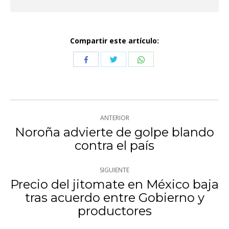
Compartir este artículo:
Compartir
Compartir
Compartir
con
con
con
Twitter
WhatsApp
Facebook
Navegación
ANTERIOR
entre
Noroña advierte de golpe blando
Publicación
contra el país
publicaciones
anterior:
SIGUIENTE
Precio del jitomate en México baja
tras acuerdo entre Gobierno y
Publicación
productores
siguiente: