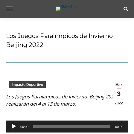
Busc
Los Juegos Paralímpicos de Invierno
Beijing 2022
Estás aquí:
Impacto Deportivo
Mar
3
Los Juegos Paralímpicos de Invierno Beijing 2022 se
realizarán del 4 al 13 de marzo.
2022
Reproductor
00:00
00:00
de