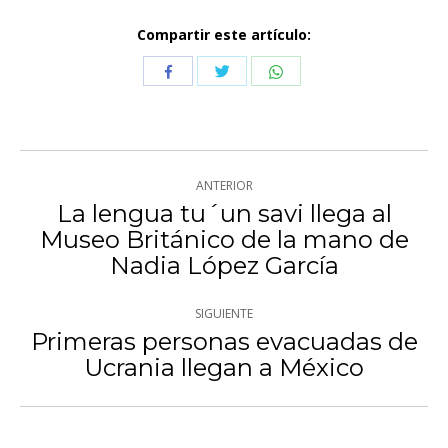
Compartir este artículo:
Compartir
Compartir
Compartir
con
con
con
Twitter
WhatsApp
Facebook
Navegación
ANTERIOR
entre
La lengua tu´un savi llega al
Museo Británico de la mano de
Publicación
publicaciones
Nadia López García
anterior:
SIGUIENTE
Primeras personas evacuadas de
Publicación
Ucrania llegan a México
siguiente: