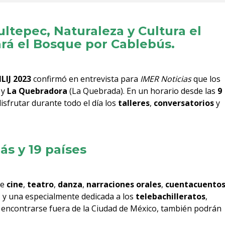
ltepec, Naturaleza y Cultura el
rá el Bosque por Cablebús.
ILIJ 2023
confirmó en entrevista para
IMER Noticias
que los
y
La Quebradora
(La Quebrada). En un horario desde las
9
sfrutar durante todo el día los
talleres
,
conversatorios
y
ás y 19 países
e
cine
,
teatro
,
danza
,
narraciones orales
,
cuentacuento
n
y una especialmente dedicada a los
telebachilleratos
,
de encontrarse fuera de la Ciudad de México, también podrán