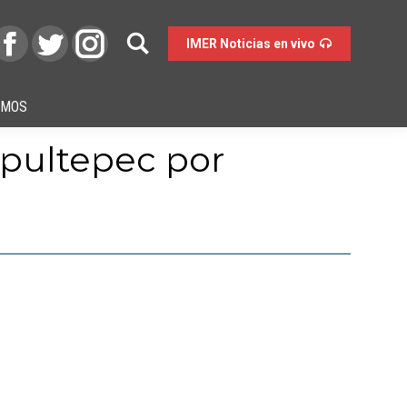
IMER Noticias en vivo
OMOS
hapultepec por