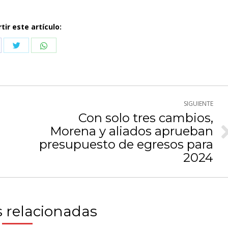
ir este artículo:
Compartir
Compartir
partir
con
con
n
Twitter
WhatsApp
cebook
SIGUIENTE
Con solo tres cambios,
Morena y aliados aprueban
Publicación
presupuesto de egresos para
siguiente:
2024
 relacionadas