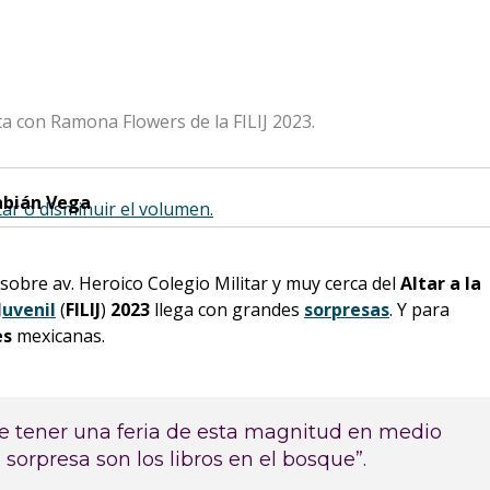
a con Ramona Flowers de la FILIJ 2023.
abián Vega
tar o disminuir el volumen.
 sobre av. Heroico Colegio Militar y muy cerca del
Altar a la
Juvenil
(
FILIJ
)
2023
llega con grandes
sorpresas
. Y para
es
mexicanas.
 de tener una feria de esta magnitud en medio
sorpresa son los libros en el bosque”.