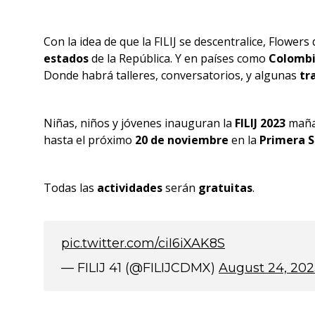
Con la idea de que la FILIJ se descentralice, Flower
estados
de la República. Y en países como
Colomb
Donde habrá talleres, conversatorios, y algunas
tra
Niñas, niños y jóvenes inauguran la
FILIJ 2023
mañan
hasta el próximo
20 de noviembre
en la
Primera S
Todas las
actividades
serán
gratuitas
.
pic.twitter.com/ciI6iXAK8S
— FILIJ 41 (@FILIJCDMX)
August 24, 20