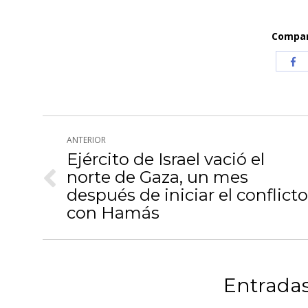
Compart
Com
co
Fa
Navegación
ANTERIOR
entre
Ejército de Israel vació el
norte de Gaza, un mes
publicaciones
Publicación
después de iniciar el conflicto
anterior:
con Hamás
Entradas