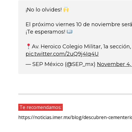
¡No lo olvides!
El próximo viernes 10 de noviembre será 
¡Te esperamos!
Av. Heroico Colegio Militar, 1a secció
pic.twitter.com/2uQ9j4Iq4U
— SEP México (@SEP_mx)
November 4,
Te recomendamos:
https://noticias.imer.mx/blog/descubren-cementeri