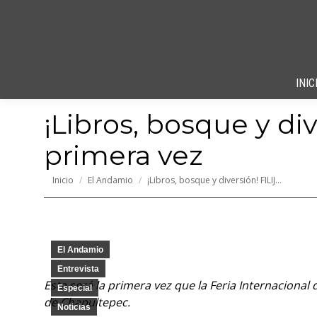
INIC
¡Libros, bosque y di
primera vez
Estás aquí:
Inicio
El Andamio
¡Libros, bosque y diversión! FILIJ…
El Andamio
Entrevista
Esta será la primera vez que la Feria Internacional de
Especial
de Chapultepec.
Noticias