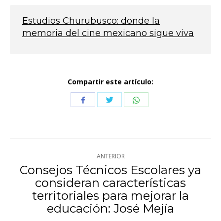
Estudios Churubusco: donde la
memoria del cine mexicano sigue viva
Compartir este artículo:
Compartir
Compartir
Compartir
con
con
con
Twitter
WhatsApp
Facebook
Navegación
ANTERIOR
entre
Consejos Técnicos Escolares ya
consideran características
publicaciones
Publicación
territoriales para mejorar la
anterior:
educación: José Mejía